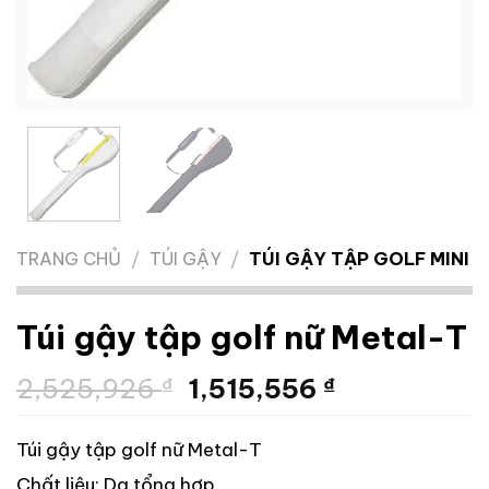
TRANG CHỦ
/
TÚI GẬY
/
TÚI GẬY TẬP GOLF MINI
Túi gậy tập golf nữ Metal-T
Giá
Giá
2,525,926
₫
1,515,556
₫
gốc
hiện
là:
tại
Túi gậy tập golf nữ Metal-T
2,525,926 ₫.
là:
Chất liệu: Da tổng hợp