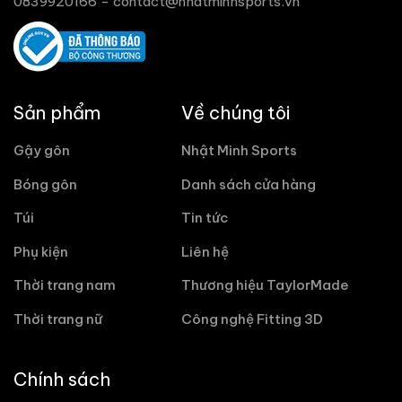
0839920166 -
contact@nhatminhsports.vn
Sản phẩm
Về chúng tôi
Gậy gôn
Nhật Minh Sports
Bóng gôn
Danh sách cửa hàng
Túi
Tin tức
Phụ kiện
Liên hệ
Thời trang nam
Thương hiệu TaylorMade
Thời trang nữ
Công nghệ Fitting 3D
Chính sách