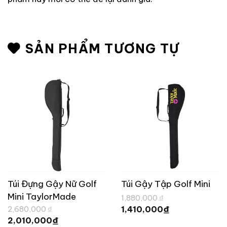
SẢN PHẨM TƯƠNG TỰ
Túi Đựng Gậy Nữ Golf
Túi Gậy Tập Golf Mini
Mini TaylorMade
Giá
1,880,000
₫
gốc
Giá
iá
Giá
₫
Wilshire UN110
1,410,000
2,680,000
₫
là:
hiện
ện
gốc
Giá
₫
2,010,000
1,880,000 ₫.
tại
i
là:
hiện