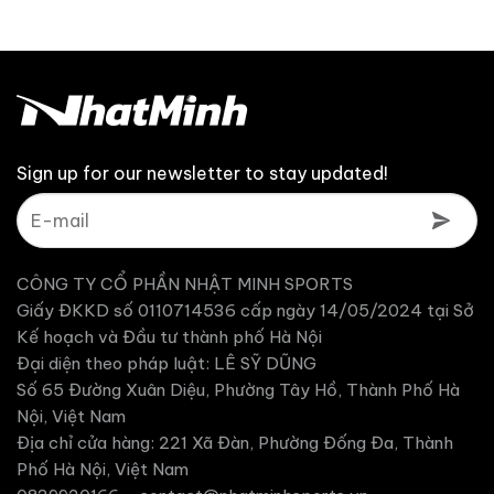
là:
:
2,680,000 ₫.
tại
1,410,000 ₫.
188,000 ₫.
là:
2,010,000 ₫.
Sign up for our newsletter to stay updated!
CÔNG TY CỔ PHẦN NHẬT MINH SPORTS
Giấy ĐKKD số 0110714536 cấp ngày 14/05/2024 tại Sở
Kế hoạch và Đầu tư thành phố Hà Nội
Đại diện theo pháp luật: LÊ SỸ DŨNG
Số 65 Đường Xuân Diệu, Phường Tây Hồ, Thành Phố Hà
Nội, Việt Nam
Địa chỉ cửa hàng: 221 Xã Đàn, Phường Đống Đa, Thành
Phố Hà Nội, Việt Nam