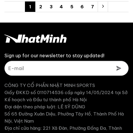
là:
1
2
3
4
5
6
7
2,394,000 ₫.
Sign up for our newsletter to stay updated!
CÔNG TY CỔ PHẦN NHẬT MINH SPORTS
Giấy ĐKKD số 0110714536 cấp ngày 14/05/2024 tại Sở
Kế hoạch và Đầu tư thành phố Hà Nội
Đại diện theo pháp luật: LÊ SỸ DŨNG
Số 65 Đường Xuân Diệu, Phường Tây Hồ, Thành Phố Hà
Nội, Việt Nam
Địa chỉ cửa hàng: 221 Xã Đàn, Phường Đống Đa, Thành