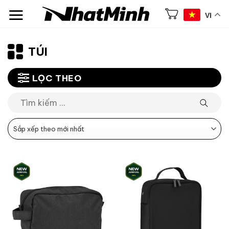
Chuyển
VI
đến
nội
dung
TÚI
LỌC THEO