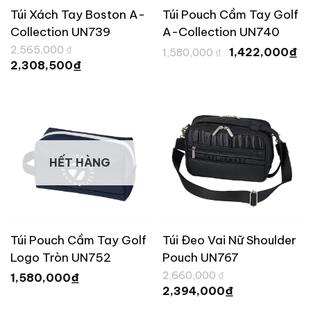
Túi Xách Tay Boston A-
Túi Pouch Cầm Tay Golf
Collection UN739
A-Collection UN740
Giá
Giá
G
2,565,000
₫
₫
1,422,000
1,580,000
₫
gốc
gốc
hi
Giá
₫
2,308,500
là:
là:
tạ
hiện
2,565,000 ₫.
1,580,000 ₫.
là
tại
1,
là:
2,308,500 ₫.
HẾT HÀNG
Túi Pouch Cầm Tay Golf
Túi Đeo Vai Nữ Shoulder
Logo Tròn UN752
Pouch UN767
Giá
2,660,000
₫
₫
1,580,000
gốc
Giá
₫
2,394,000
là:
hiện
2,660,000 ₫.
tại