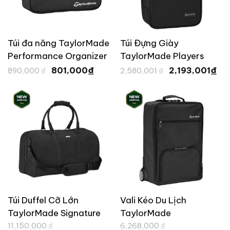
Túi đa năng TaylorMade
Túi Đựng Giày
Performance Organizer
TaylorMade Players
Giá
Giá
Giá
Gi
– Black
Series
₫
₫
801,000
2,193,001
890,000
₫
2,580,001
₫
gốc
hiện
gốc
hi
là:
tại
là:
tại
890,000 ₫.
là:
2,580,001 ₫.
là:
801,000 ₫.
2,
Túi Duffel Cỡ Lớn
Vali Kéo Du Lịch
TaylorMade Signature
TaylorMade
Giá
Giá
11,150,000
₫
6,268,000
₫