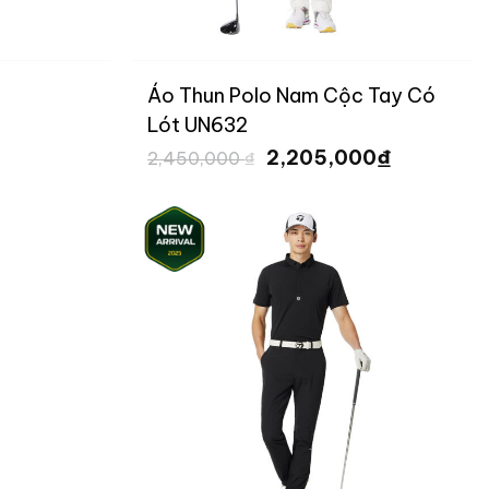
Áo Thun Polo Nam Cộc Tay Có
Lót UN632
Giá
Giá
₫
2,205,000
2,450,000
₫
gốc
hiện
là:
tại
2,450,000 ₫.
là:
2,205,000