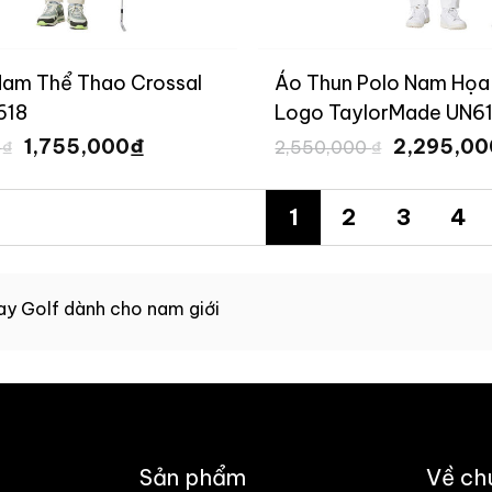
Nam Thể Thao Crossal
Áo Thun Polo Nam Họa 
618
Logo TaylorMade UN6
Giá
Giá
Giá
₫
1,755,000
2,295,0
0
₫
2,550,000
₫
gốc
hiện
gốc
là:
tại
là:
1,950,000 ₫.
là:
2,550,000
1
2
3
4
1,755,000 ₫.
y Golf dành cho nam giới
Sản phẩm
Về ch