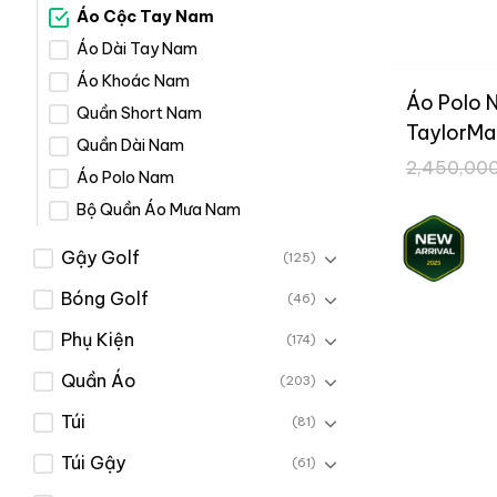
Áo Cộc Tay Nam
Áo Dài Tay Nam
Áo Khoác Nam
Áo Polo 
Quần Short Nam
TaylorMa
Quần Dài Nam
UN629
2,450,00
Áo Polo Nam
Bộ Quần Áo Mưa Nam
Gậy Golf
(125)
Bóng Golf
(46)
Phụ Kiện
(174)
Quần Áo
(203)
Túi
(81)
Túi Gậy
(61)