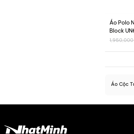
Áo Polo 
Block UN
1,950,00
Áo Cộc Ta