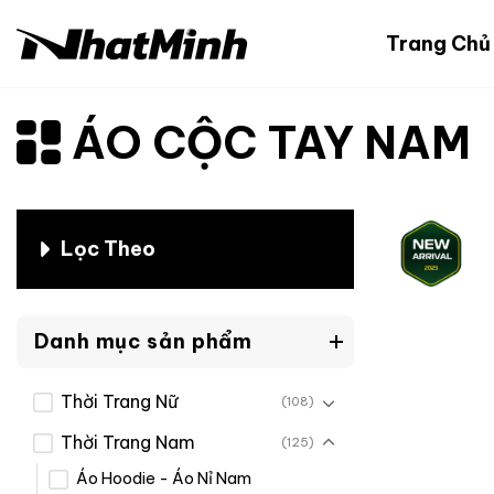
Chuyển
đến
Trang Chủ
nội
dung
ÁO CỘC TAY NAM
Lọc Theo
Danh mục sản phẩm
Thời Trang Nữ
(108)
Thời Trang Nam
(125)
Áo Hoodie - Áo Nỉ Nam