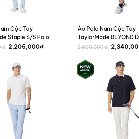
Nam Cộc Tay
Áo Polo Nam Cộc Tay
de Staple S/S Polo
TaylorMade BEYOND 
Giá
Giá
Giá
UN645
₫
2,205,000
2,340,0
0
₫
2,600,000
₫
gốc
hiện
gốc
là:
tại
là:
2,450,000 ₫.
là:
2,600,000
2,205,000 ₫.