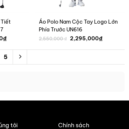
Tiết
Áo Polo Nam Cộc Tay Logo Lớn
17
Phía Trước UN616
Giá
Giá
Giá
₫
₫
00
2,295,000
2,550,000
₫
hiện
gốc
hiện
tại
là:
tại
 ₫.
là:
2,550,000 ₫.
là:
5
2,295,000 ₫.
2,295,000
úng tôi
Chính sách