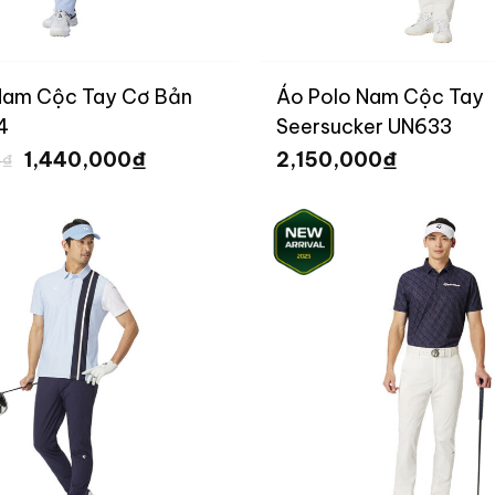
Nam Cộc Tay Cơ Bản
Áo Polo Nam Cộc Tay
4
Seersucker UN633
Giá
Giá
₫
₫
1,440,000
2,150,000
0
₫
gốc
hiện
là:
tại
1,600,000 ₫.
là:
1,440,000 ₫.