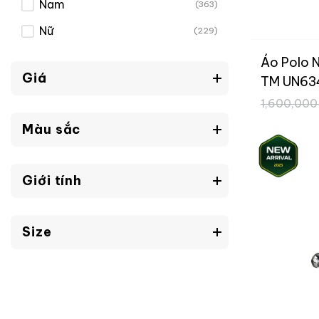
Nam
(363)
Nữ
(229)
Áo Polo 
Giá
TM UN63
1,600,00
Màu sắc
Giới tính
Size