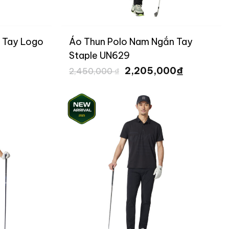
 Tay Logo
Áo Thun Polo Nam Ngắn Tay
Staple UN629
Giá
Giá
₫
2,205,000
2,450,000
₫
gốc
hiện
là:
tại
2,450,000 ₫.
là:
2,205,000