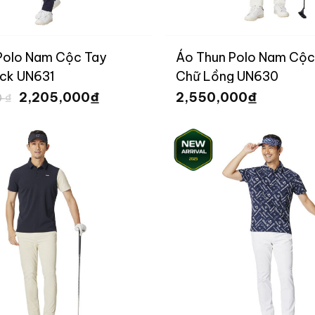
Polo Nam Cộc Tay
Áo Thun Polo Nam Cộc
ock UN631
Chữ Lồng UN630
Giá
Giá
₫
₫
2,205,000
2,550,000
0
₫
gốc
hiện
là:
tại
2,450,000 ₫.
là:
2,205,000 ₫.