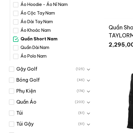
Áo Hoodie - Áo Nỉ Nam
Áo Cộc Tay Nam
Áo Dài Tay Nam
Quần Sho
Áo Khoác Nam
TAYLORM
Quần Short Nam
2,295,0
Quần Dài Nam
Áo Polo Nam
Gậy Golf
(125)
Bóng Golf
(46)
Phụ Kiện
(174)
Quần Áo
(203)
Túi
(81)
Túi Gậy
(61)