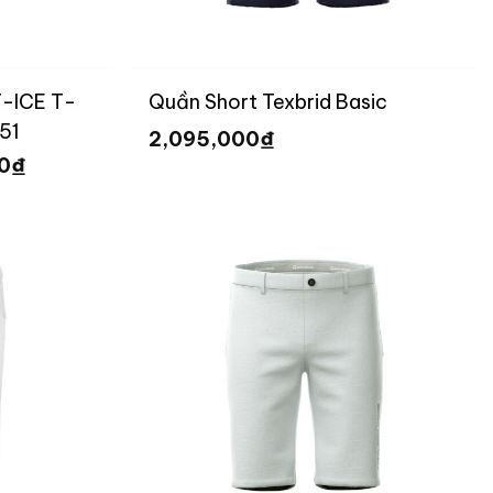
T-ICE T-
Quần Short Texbrid Basic
51
₫
2,095,000
Giá
₫
00
hiện
tại
 ₫.
là:
2,385,000 ₫.