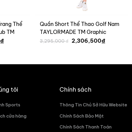
Trang Thể
Quần Short Thể Thao Golf Nam
ub TM
TAYLORMADE TM Graphic
Giá
Giá
Giá
₫
₫
0
2,306,500
3,295,000
₫
hiện
gốc
hiện
tại
là:
tại
 ₫.
là:
3,295,000 ₫.
là:
1,816,500 ₫.
2,306,500
úng tôi
Chính sách
nh Sports
Thông Tin Chủ Sở Hữu Website
ch cửa hàng
Chính Sách Bảo Mật
Chính Sách Thanh Toán