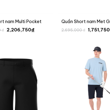
rt nam Multi Pocket
Quần Short nam Met G
Giá
Giá
Giá
₫
2,206,750
1,751,75
0
₫
2,695,000
₫
gốc
hiện
gốc
là:
tại
là:
3,395,000 ₫.
là:
2,695,000
2,206,750 ₫.