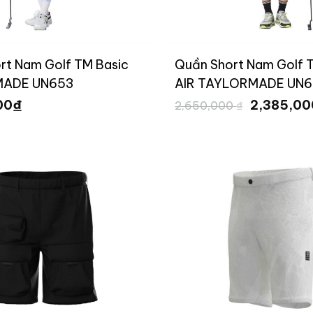
rt Nam Golf TM Basic
Quần Short Nam Golf 
ADE UN653
AIR TAYLORMADE UN6
Giá
₫
00
2,385,0
2,650,000
₫
gốc
là:
2,650,000