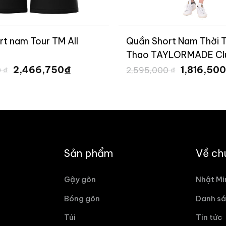
t nam Tour TM All
Quần Short Nam Thời 
Thao TAYLORMADE Cl
Giá
Giá
Giá
TL438
₫
2,466,750
1,816,50
0
₫
2,595,000
₫
gốc
hiện
gốc
là:
tại
là:
3,795,000 ₫.
là:
2,595,000
2,466,750 ₫.
Sản phẩm
Về ch
Gậy gôn
Nhật Mi
Bóng gôn
Danh sá
Túi
Tin tức