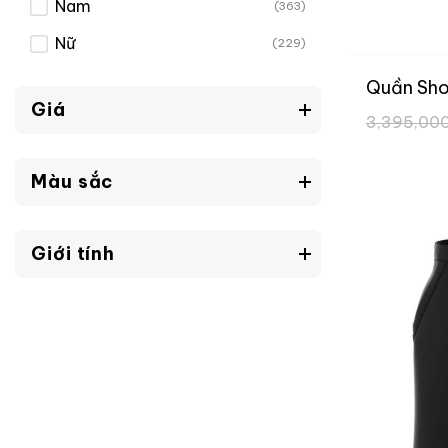
Nam
(363)
Nữ
(229)
Quần Sho
Giá
3,395,00
Màu sắc
Giới tính