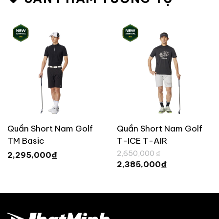
Quần Short Nam Golf
Quần Short Nam Golf
TM Basic
T-ICE T-AIR
Giá
TAYLORMADE UN653
TAYLORMADE UN651
2,650,000
₫
₫
2,295,000
gốc
Giá
₫
2,385,000
là:
hiện
2,650,000 ₫.
tại
là:
2,385,000 ₫.