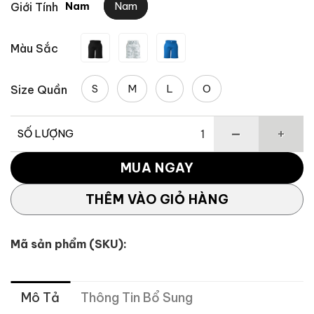
Nam
Giới Tính
Nam
2,466,750 
Màu Sắc
S
M
L
O
Size Quần
SỐ LƯỢNG
Quần short nam Tour TM All Weather số lượng
MUA NGAY
THÊM VÀO GIỎ HÀNG
Mã sản phẩm (SKU):
Mô Tả
Thông Tin Bổ Sung