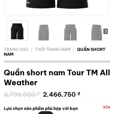
TRANG CHỦ
/
THỜI TRANG NAM
/
QUẦN SHORT
NAM
Quần short nam Tour TM All
Weather
Giá
Giá
3,795,000
₫
2,466,750
₫
gốc
hiện
là:
tại
XÓA
Lựa chọn sản phẩm phù hợp với bạn
3,795,000 ₫.
là: