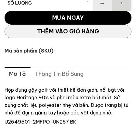
SỐ LƯỢNG
Túi Gậy Tập Golf Mini số lượng
MUA NGAY
THÊM VÀO GIỎ HÀNG
Mã sản phẩm (SKU):
Mô Tả
Thông Tin Bổ Sung
Hộp đựng gậy golf với thiết kế đơn giản, nổi bật với
logo Heritage 90’s và phối màu retro bắt mắt. Sử
dụng chất liệu polyester nhẹ và bền. Được trang bị túi
nhỏ để đựng găng tay hoặc các vật dụng nhỏ.
U2649501-2MFPO-UN257 BK