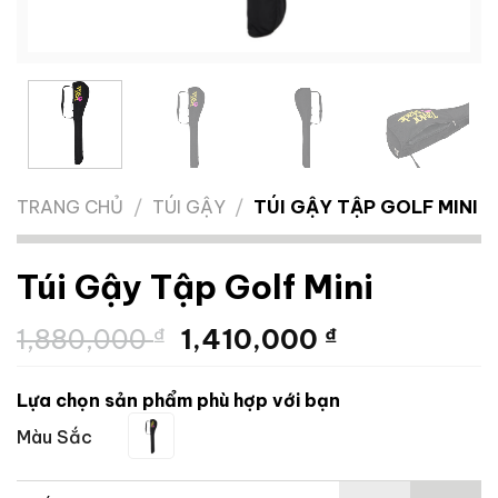
TRANG CHỦ
/
TÚI GẬY
/
TÚI GẬY TẬP GOLF MINI
Túi Gậy Tập Golf Mini
Giá
Giá
1,880,000
₫
1,410,000
₫
gốc
hiện
là:
tại
Lựa chọn sản phẩm phù hợp với bạn
1,880,000 ₫.
là:
Màu Sắc
1,410,000 ₫