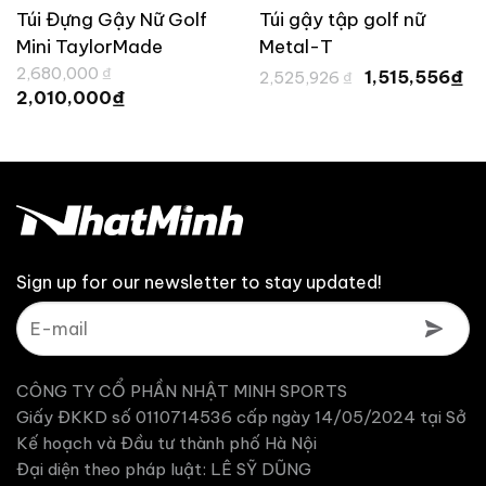
Túi Đựng Gậy Nữ Golf
Túi gậy tập golf nữ
Mini TaylorMade
Metal-T
iá
Giá
Giá
G
Wilshire UN110
2,680,000
₫
₫
1,515,556
2,525,926
₫
ện
gốc
gốc
hi
Giá
₫
2,010,000
i
là:
là:
tạ
hiện
:
2,680,000 ₫.
2,525,926 ₫.
là
tại
188,000 ₫.
1,
là:
2,010,000 ₫.
Sign up for our newsletter to stay updated!
CÔNG TY CỔ PHẦN NHẬT MINH SPORTS
Giấy ĐKKD số 0110714536 cấp ngày 14/05/2024 tại Sở
Kế hoạch và Đầu tư thành phố Hà Nội
Đại diện theo pháp luật: LÊ SỸ DŨNG