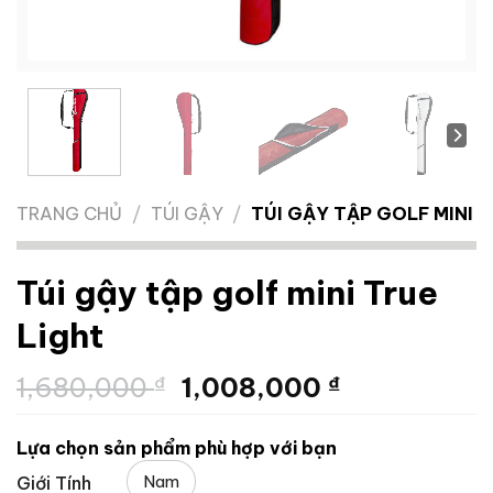
TRANG CHỦ
/
TÚI GẬY
/
TÚI GẬY TẬP GOLF MINI
Túi gậy tập golf mini True
Light
Giá
Giá
1,680,000
₫
1,008,000
₫
gốc
hiện
là:
tại
Lựa chọn sản phẩm phù hợp với bạn
1,680,000 ₫.
là:
Nam
Giới Tính
1,008,000 