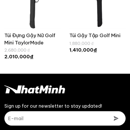
Túi Đựng Gậy Nữ Golf
Túi Gậy Tập Golf Mini
Mini TaylorMade
Giá
1,880,000
₫
gốc
Giá
iá
Giá
₫
Wilshire UN110
1,410,000
2,680,000
₫
là:
hiện
ện
gốc
Giá
₫
2,010,000
1,880,000 ₫.
tại
i
là:
hiện
là:
:
2,680,000 ₫.
tại
1,410,000 ₫.
188,000 ₫.
là:
2,010,000 ₫.
Sign up for our newsletter to stay updated!