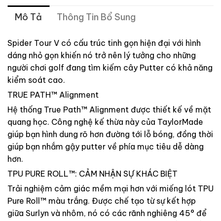
Mô Tả
Thông Tin Bổ Sung
Spider Tour V có cấu trúc tinh gọn hiện đại với hình
dáng nhỏ gọn khiến nó trở nên lý tưởng cho những
người chơi golf đang tìm kiếm cây Putter có khả năng
kiểm soát cao.
TRUE PATH™ Alignment
Hệ thống True Path™ Alignment được thiết kế về mặt
quang học. Công nghệ kế thừa này của TaylorMade
giúp bạn hình dung rõ hơn đường tới lỗ bóng, đồng thời
giúp bạn nhắm gậy putter về phía mục tiêu dễ dàng
hơn.
TPU PURE ROLL™: CẢM NHẬN SỰ KHÁC BIỆT
Trải nghiệm cảm giác mềm mại hơn với miếng lót TPU
Pure Roll™ màu trắng. Được chế tạo từ sự kết hợp
giữa Surlyn và nhôm, nó có các rãnh nghiêng 45° để