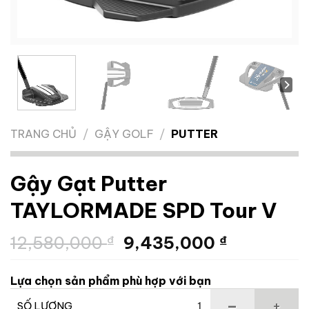
TRANG CHỦ
/
GẬY GOLF
/
PUTTER
Gậy Gạt Putter
TAYLORMADE SPD Tour V
Giá
Giá
12,580,000
₫
9,435,000
₫
gốc
hiện
là:
tại
Lựa chọn sản phẩm phù hợp với bạn
12,580,000 ₫.
là:
9,435,00
SỐ LƯỢNG