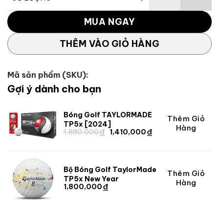
Gậy Gạt Putter TAYLORMADE SPD Tour V số lượng
MUA NGAY
THÊM VÀO GIỎ HÀNG
Mã sản phẩm (SKU):
Gợi ý dành cho bạn
Bóng Golf TAYLORMADE
Thêm Giỏ
Giá
Giá
TP5x [2024]
Hàng
₫
₫
gốc
hiện
Giá
Giá
1,880,000
1,410,000
gốc
hiện
là:
tại
là:
tại
1,880,000 ₫.
là:
1,880,000 ₫.
là:
1,410,000 ₫.
1,410,000 ₫.
Bộ Bóng Golf TaylorMade
Thêm Giỏ
TP5x New Year
Hàng
₫
1,800,000