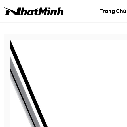
Chuyển
đến
Trang Chủ
nội
dung