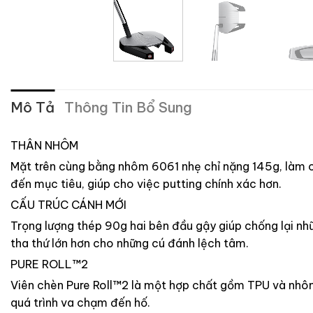
Mô Tả
Thông Tin Bổ Sung
THÂN NHÔM
Mặt trên cùng bằng nhôm 6061 nhẹ chỉ nặng 145g, làm c
đến mục tiêu, giúp cho việc putting chính xác hơn.
CẤU TRÚC CÁNH MỚI
Trọng lượng thép 90g hai bên đầu gậy giúp chống lại nhữ
tha thứ lớn hơn cho những cú đánh lệch tâm.
PURE ROLL™2
Viên chèn Pure Roll™2 là một hợp chất gồm TPU và nhôm.
quá trình va chạm đến hố.