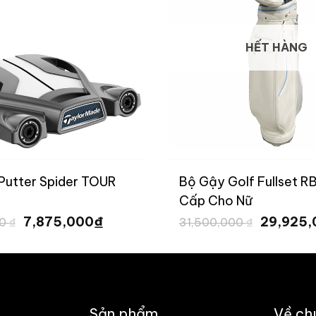
HẾT HÀNG
Putter Spider TOUR
Bộ Gậy Golf Fullset R
Cấp Cho Nữ
Giá
Giá
Giá
₫
7,875,000
29,925
00
₫
31,500,000
₫
gốc
hiện
gốc
là:
tại
là:
10,500,000 ₫.
là:
31,500,0
7,875,000 ₫.
Sản phẩm
Về ch