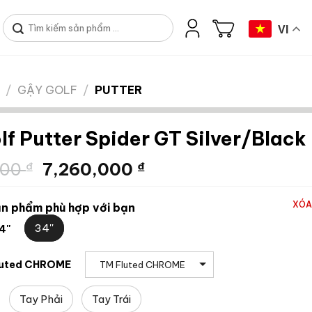
Tìm
VI
kiếm:
/
GẬY GOLF
/
PUTTER
lf Putter Spider GT Silver/Black
Giá
Giá
000
₫
7,260,000
₫
gốc
hiện
là:
tại
XÓA
n phẩm phù hợp với bạn
12,100,000 ₫.
là:
34''
4''
7,260,000 ₫.
luted CHROME
TM Fluted CHROME
Tay Phải
Tay Trái