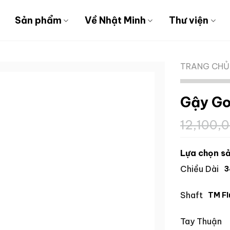
Sản phẩm
Về Nhật Minh
Thư viện
TRANG CHỦ
Gậy Go
12,100,
Lựa chọn sả
Chiều Dài
3
Shaft
TM F
Tay Thuận