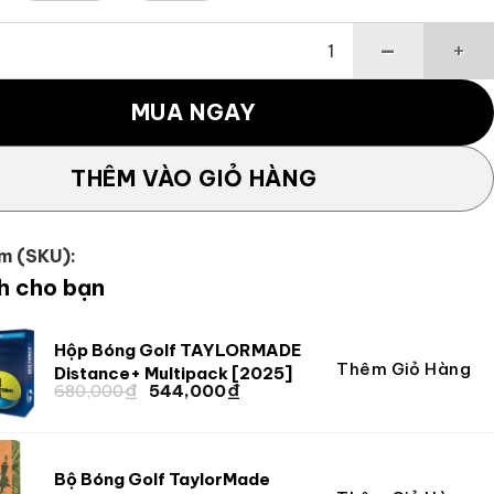
ter Spider GT Silver/Black số lượng
MUA NGAY
THÊM VÀO GIỎ HÀNG
m (SKU):
h cho bạn
Hộp Bóng Golf TAYLORMADE
Thêm Giỏ Hàng
Giá
Giá
Distance+ Multipack [2025]
₫
₫
Giá
Giá
680,000
544,000
gốc
hiện
gốc
hiện
là:
tại
là:
tại
680,000 ₫.
là:
680,000 ₫.
là:
544,000 ₫.
Bộ Bóng Golf TaylorMade
544,000 ₫.