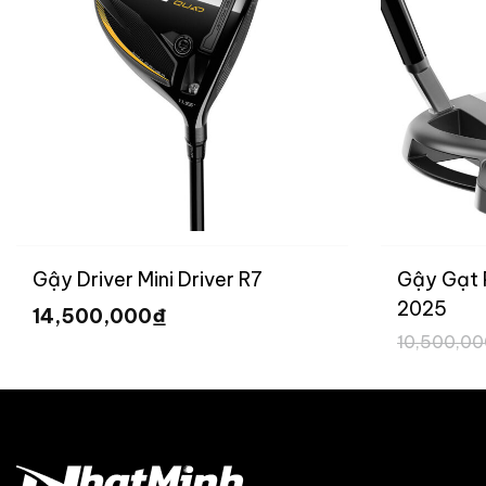
Gậy Driver Mini Driver R7
Gậy Gạt 
2025
₫
14,500,000
10,500,0
400 ₫.