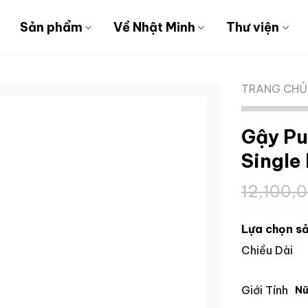
Sản phẩm
Về Nhật Minh
Thư viện
TRANG CHỦ
Gậy Pu
Single
12,100,
Lựa chọn sả
Chiều Dài
Giới Tính
N