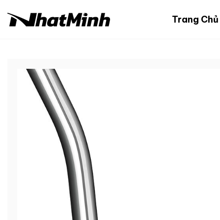
Chuyển
đến
Trang Chủ
nội
dung