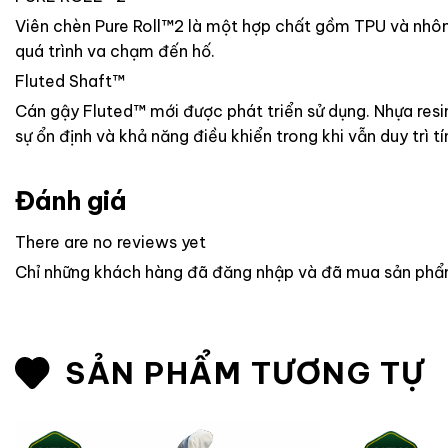
Viên chèn Pure Roll™2 là một hợp chất gồm TPU và nhôm.
quá trình va chạm đến hố.
Fluted Shaft™
Cán gậy Fluted™ mới được phát triển sử dụng. Nhựa resi
sự ổn định và khả năng điều khiển trong khi vẫn duy trì t
Đánh giá
There are no reviews yet
Chỉ những khách hàng đã đăng nhập và đã mua sản phẩm 
SẢN PHẨM TƯƠNG TỰ