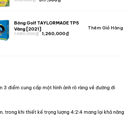
gốc
hiện
gốc
hiện
là:
tại
là:
tại
690,000 ₫.
là:
690,000 ₫.
là:
517,500 ₫.
Bóng Golf TAYLORMADE TP5
517,500 ₫.
Thêm Giỏ Hàng
Giá
Giá
Vàng [2021]
₫
₫
Giá
Giá
1,680,000
1,260,000
gốc
hiện
gốc
hiện
là:
tại
là:
tại
1,680,000 ₫.
là:
1,680,000 ₫.
là:
1,260,000 ₫.
1,260,000 ₫.
m 3 điểm cung cấp một hình ảnh rõ ràng về đường đi
, trong khi thiết kế trọng lượng 4:2:4 mang lại khả năng