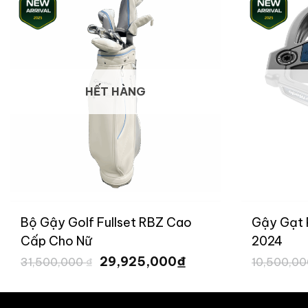
HẾT HÀNG
Bộ Gậy Golf Fullset RBZ Cao
Gậy Gạt 
Cấp Cho Nữ
2024
Giá
Giá
₫
29,925,000
31,500,000
₫
10,500,0
gốc
hiện
là:
tại
31,500,000 ₫.
là:
00 ₫.
29,925,000 ₫.