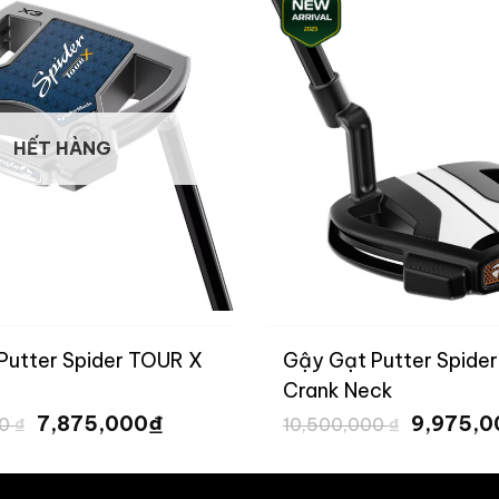
HẾT HÀNG
Putter Spider TOUR X
Gậy Gạt Putter Spide
Crank Neck
Giá
Giá
Giá
₫
7,875,000
9,975,
00
₫
10,500,000
₫
gốc
hiện
gốc
là:
tại
là:
10,500,000 ₫.
là:
10,500,0
7,875,000 ₫.