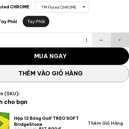
luted CHROME
TM Fluted CHROME
Tay Phải
Tay Phải
pider GT White/Light Blue Single Bend số lượng
MUA NGAY
THÊM VÀO GIỎ HÀNG
m (SKU):
h cho bạn
Hộp 12 Bóng Golf TREO SOFT
Thêm Giỏ Hàng
Giá
Giá
BridgeStone
₫
₫
Giá
Giá
690,000
517,500