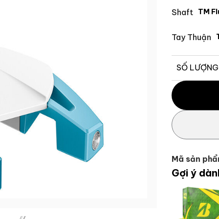
Shaft
TM F
Tay Thuận
SỐ LƯỢNG
Gậy Putter S
Mã sản phẩ
Gợi ý dàn