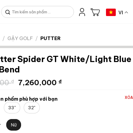
Tìm
VI
kiếm:
/
GẬY GOLF
/
PUTTER
tter Spider GT White/Light Blue
 Bend
Giá
Giá
000
₫
7,260,000
₫
gốc
hiện
là:
tại
XÓA
n phẩm phù hợp với bạn
12,100,000 ₫.
là:
33"
32"
7,260,000 ₫.
Nữ
ữ