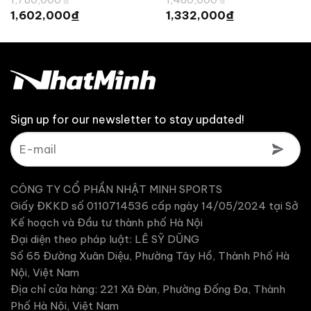
gốc
gốc
Giá
Giá
₫
₫
1,602,000
1,332,000
là:
là:
hiện
hiện
1,780,000 ₫.
1,480,000 ₫.
tại
tại
250 ₫.
là:
là:
1,602,000 ₫.
1,332,000 ₫.
Sign up for our newsletter to stay updated!
CÔNG TY CỔ PHẦN NHẬT MINH SPORTS
Giấy ĐKKD số 0110714536 cấp ngày 14/05/2024 tại Sở
Kế hoạch và Đầu tư thành phố Hà Nội
Đại diện theo pháp luật: LÊ SỸ DŨNG
Số 65 Đường Xuân Diệu, Phường Tây Hồ, Thành Phố Hà
Nội, Việt Nam
Địa chỉ cửa hàng: 221 Xã Đàn, Phường Đống Đa, Thành
Phố Hà Nội, Việt Nam