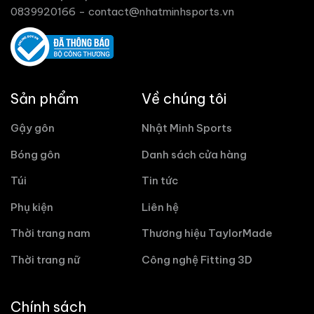
0839920166 -
contact@nhatminhsports.vn
Sản phẩm
Về chúng tôi
Gậy gôn
Nhật Minh Sports
Bóng gôn
Danh sách cửa hàng
Túi
Tin tức
Phụ kiện
Liên hệ
Thời trang nam
Thương hiệu TaylorMade
Thời trang nữ
Công nghệ Fitting 3D
Chính sách