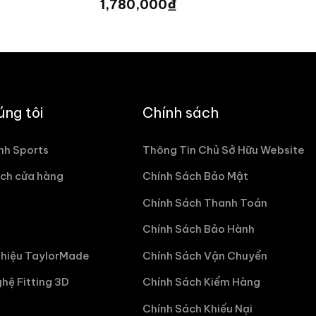
iá
₫
1,780,000
ện
i
3,125 ₫.
úng tôi
Chính sách
nh Sports
Thông Tin Chủ Sở Hữu Website
ch cửa hàng
Chính Sách Bảo Mật
Chính Sách Thanh Toán
Chính Sách Bảo Hành
hiệu TaylorMade
Chính Sách Vận Chuyển
hệ Fitting 3D
Chính Sách Kiểm Hàng
Chính Sách Khiếu Nại