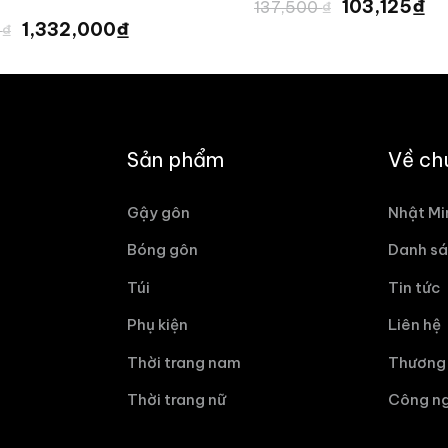
Giá
G
₫
103,125
137,500
₫
gốc
hi
Giá
Giá
₫
1,332,000
0
₫
là:
tạ
gốc
hiện
137,500 ₫.
là:
là:
tại
10
1,480,000 ₫.
là:
1,332,000 ₫.
Sản phẩm
Về ch
Gậy gôn
Nhật Mi
Bóng gôn
Danh sá
Túi
Tin tức
Phụ kiện
Liên hệ
Thời trang nam
Thương 
Thời trang nữ
Công ng