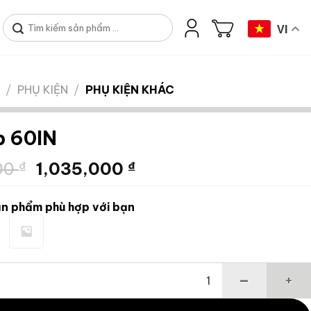
Tìm
VI
kiếm:
/
PHỤ KIỆN
/
PHỤ KIỆN KHÁC
p 60IN
Giá
Giá
00
₫
1,035,000
₫
gốc
hiện
là:
tại
n phẩm phù hợp với bạn
1,380,000 ₫.
là:
1,035,000 ₫.
 số lượng