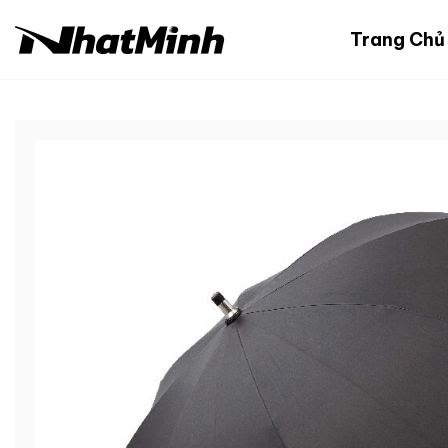
Chuyển
đến
Trang Chủ
nội
dung