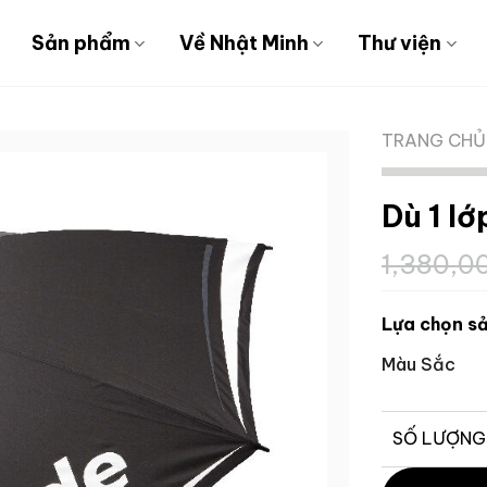
Sản phẩm
Về Nhật Minh
Thư viện
TRANG CHỦ
Dù 1 lớ
1,380,0
Lựa chọn sả
Màu Sắc
SỐ LƯỢNG
Dù 1 lớp 60IN