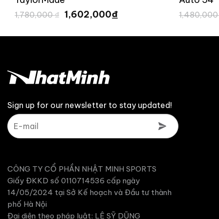
Giá
Giá
₫
1,602,000
1,780,000
₫
1,480,00
gốc
hiện
là:
tại
1,780,000 ₫.
là:
1,602,000 ₫.
Sign up for our newsletter to stay updated!
CÔNG TY CỔ PHẦN NHẬT MINH SPORTS
Giấy ĐKKD số 0110714536 cấp ngày
14/05/2024 tại Sở Kế hoạch và Đầu tư thành
phố Hà Nội
Đại diện theo pháp luật: LÊ SỸ DŨNG