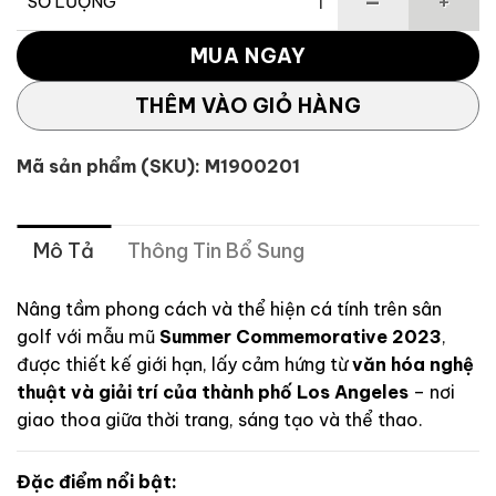
SỐ LƯỢNG
Mũ TaylorMade Summer Commemorative TL215 số lượng
MUA NGAY
THÊM VÀO GIỎ HÀNG
Mã sản phẩm (SKU):
M1900201
Mô Tả
Thông Tin Bổ Sung
Nâng tầm phong cách và thể hiện cá tính trên sân
golf với mẫu mũ
Summer Commemorative 2023
,
được thiết kế giới hạn, lấy cảm hứng từ
văn hóa nghệ
thuật và giải trí của thành phố Los Angeles
– nơi
giao thoa giữa thời trang, sáng tạo và thể thao.
Đặc điểm nổi bật: