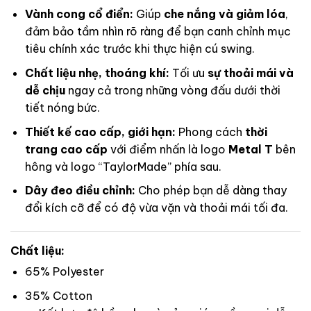
Vành cong cổ điển:
Giúp
che nắng và giảm lóa
,
đảm bảo tầm nhìn rõ ràng để bạn canh chỉnh mục
tiêu chính xác trước khi thực hiện cú swing.
Chất liệu nhẹ, thoáng khí:
Tối ưu
sự thoải mái và
dễ chịu
ngay cả trong những vòng đấu dưới thời
tiết nóng bức.
Thiết kế cao cấp, giới hạn:
Phong cách
thời
trang cao cấp
với điểm nhấn là logo
Metal T
bên
hông và logo “TaylorMade” phía sau.
Dây đeo điều chỉnh:
Cho phép bạn dễ dàng thay
đổi kích cỡ để có độ vừa vặn và thoải mái tối đa.
Chất liệu:
65% Polyester
35% Cotton