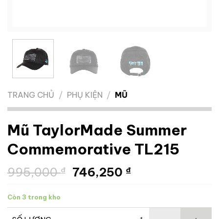
TRANG CHỦ
/
PHỤ KIỆN
/
MŨ
Mũ TaylorMade Summer
Commemorative TL215
Giá
Giá
995,000
₫
746,250
₫
gốc
hiện
là:
tại
Còn 3 trong kho
995,000 ₫.
là:
746,250 ₫.