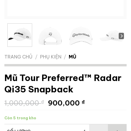
TRANG CHỦ
/
PHỤ KIỆN
/
MŨ
Mũ Tour Preferred™ Radar
Qi35 Snapback
Giá
Giá
1,000,000
₫
900,000
₫
gốc
hiện
là:
tại
Còn 5 trong kho
1,000,000 ₫.
là:
900,000 ₫.