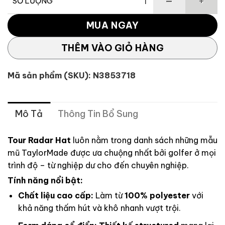
SỐ LƯỢNG
Mũ Tour Preferred™ Radar Qi35 Snapback số lượng
MUA NGAY
THÊM VÀO GIỎ HÀNG
Mã sản phẩm (SKU):
N3853718
Mô Tả
Thông Tin Bổ Sung
Tour Radar Hat
luôn nằm trong danh sách những mẫu
mũ TaylorMade được ưa chuộng nhất bởi golfer ở mọi
trình độ – từ nghiệp dư cho đến chuyên nghiệp.
Tính năng nổi bật:
Chất liệu cao cấp:
Làm từ
100% polyester
với
khả năng thấm hút và khô nhanh vượt trội.