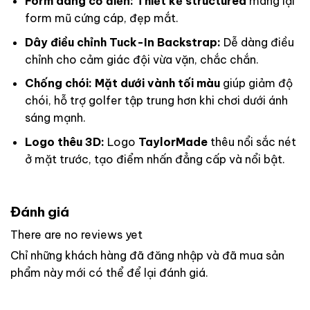
Form dáng cổ điển:
Thiết kế structured
mang lại
form mũ cứng cáp, đẹp mắt.
Dây điều chỉnh Tuck-In Backstrap:
Dễ dàng điều
chỉnh cho cảm giác đội vừa vặn, chắc chắn.
Chống chói:
Mặt dưới vành tối màu
giúp giảm độ
chói, hỗ trợ golfer tập trung hơn khi chơi dưới ánh
sáng mạnh.
Logo thêu 3D:
Logo
TaylorMade
thêu nổi sắc nét
ở mặt trước, tạo điểm nhấn đẳng cấp và nổi bật.
Đánh giá
There are no reviews yet
Chỉ những khách hàng đã đăng nhập và đã mua sản
phẩm này mới có thể để lại đánh giá.