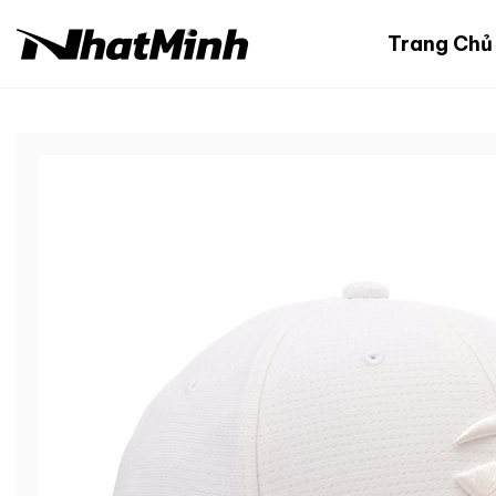
Chuyển
đến
Trang Chủ
nội
dung