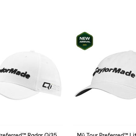
Preferred™ Radar Qi35
Mũ Tour Preferred™ Li