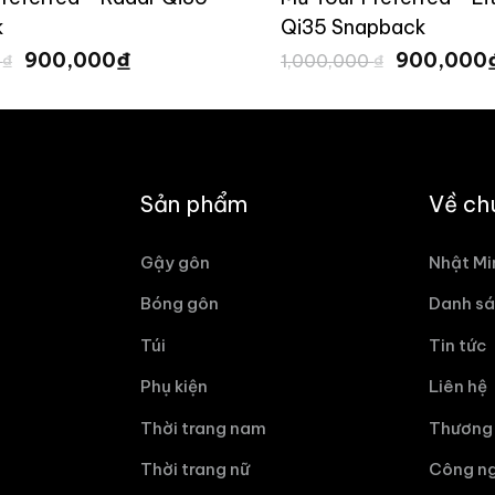
k
Qi35 Snapback
Giá
Giá
Giá
₫
900,000
900,000
0
₫
1,000,000
₫
gốc
hiện
gốc
là:
tại
là:
1,000,000 ₫.
là:
1,000,000
900,000 ₫.
Sản phẩm
Về ch
Gậy gôn
Nhật Mi
Bóng gôn
Danh sá
Túi
Tin tức
Phụ kiện
Liên hệ
Thời trang nam
Thương 
Thời trang nữ
Công ng