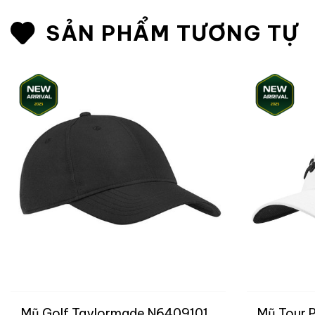
SẢN PHẨM TƯƠNG TỰ
Mũ Golf Taylormade N6409101
Mũ Tour 