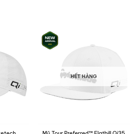
HẾT HÀNG
tetech
Mũ Tour Preferred™ Flatbill Qi35