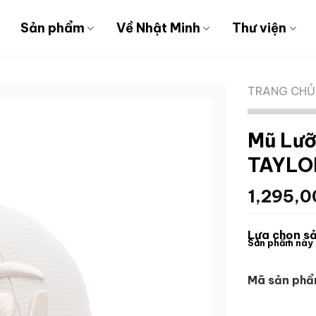
Sản phẩm
Về Nhật Minh
Thư viện
TRANG CHỦ
Mũ Lưỡ
TAYLO
1,295,
Lựa chọn sả
Sản phẩm này 
Mã sản phẩ