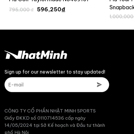
Snapbac
Giá
Giá
₫
596,250
795,000
₫
gốc
hiện
1,000,00
là:
tại
795,000 ₫.
là:
596,250 ₫.
Sign up for our newsletter to stay updated!
CÔNG TY CỔ PHẦN NHẬT MINH SPORTS
Giấy ĐKKD số 0110714536 cấp ngày
14/05/2024 tại Sở Kế hoạch và Đầu tư thành
phố Hà Nội