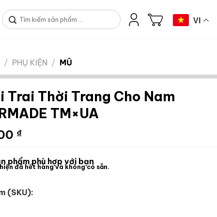
Tìm
VI
kiếm:
/
PHỤ KIỆN
/
MŨ
i Trai Thời Trang Cho Nam
RMADE TM×UA
000
₫
n phẩm phù hợp với bạn
hiện đã hết hàng và không có sẵn.
m (SKU):