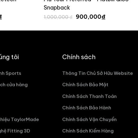
Snapback
Giá
Giá
Giá
₫
₫
900,000
1,000,000
₫
hiện
gốc
hiện
tại
là:
tại
 ₫.
là:
1,000,000 ₫.
là:
900,000 ₫.
900,000 ₫.
úng tôi
Chính sách
nh Sports
Thông Tin Chủ Sở Hữu Website
ch cửa hàng
Chính Sách Bảo Mật
Chính Sách Thanh Toán
Chính Sách Bảo Hành
hiệu TaylorMade
Chính Sách Vận Chuyển
hệ Fitting 3D
Chính Sách Kiểm Hàng