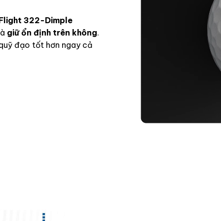
Flight 322-Dimple
và
giữ ổn định trên không
.
 quỹ đạo tốt hơn ngay cả