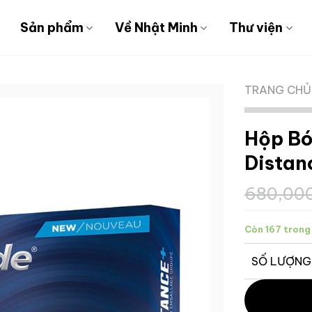
Sản phẩm
Về Nhật Minh
Thư viện
TRANG CHỦ
Hộp B
Distan
680,00
Còn 167 trong
SỐ LƯỢNG
Hộp Bóng Go