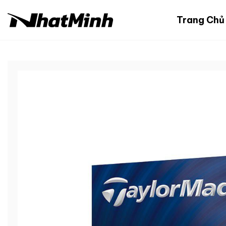
Chuyển
đến
Trang Chủ
nội
dung