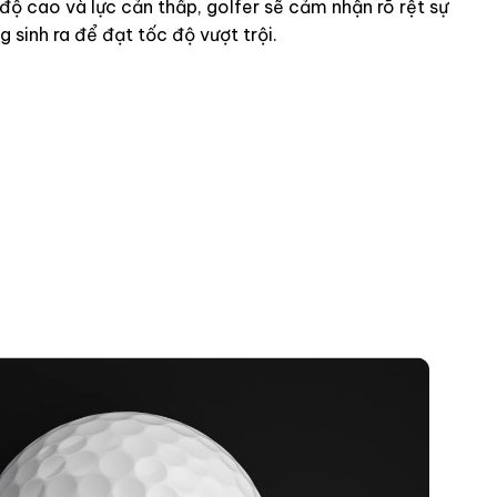
 độ cao và lực cản thấp, golfer sẽ cảm nhận rõ rệt sự
 sinh ra để đạt tốc độ vượt trội.