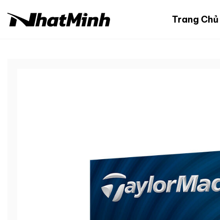
Chuyển
đến
Trang Chủ
nội
dung