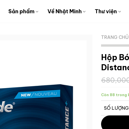
Sản phẩm
Về Nhật Minh
Thư viện
TRANG CHỦ
Hộp B
Distan
680,00
Còn 88 trong 
SỐ LƯỢNG
Hộp Bóng Go