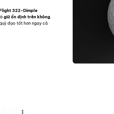
Flight 322-Dimple
và
giữ ổn định trên không
.
 quỹ đạo tốt hơn ngay cả