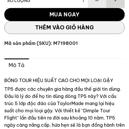
SỐ LƯỢNG
Bóng Golf TAYLORMADE TP5 [2021] số lượng
MUA NGAY
THÊM VÀO GIỎ HÀNG
Mã sản phẩm (SKU):
M7198001
Mô Tả
BÓNG TOUR HIỆU SUẤT CAO CHO MỌI LOẠI GẬY
TP5 được các chuyên gia hàng đầu thế giới tin dùng.
Đâu là lý do để họ tin dùng dòng TP5 này? Với cấu
trúc 5 lớp độc đáo của TaylorMade mang lại hiệu
suất cho mọi loại gậy. Với thiết kế “Dimple Tour
Flight” lần đầu tiên ra đời sau khoảng 10 năm, TP5
ngày càng nâng cấp, hứa hẹn sẽ là bạn đồng hành trên