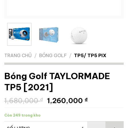
TRANG CHỦ
/
BÓNG GOLF
/
TP5/ TP5 PIX
Bóng Golf TAYLORMADE
TP5 [2021]
Giá
Giá
1,680,000
₫
1,260,000
₫
gốc
hiện
là:
tại
Còn 249 trong kho
1,680,000 ₫.
là:
1,260,000 