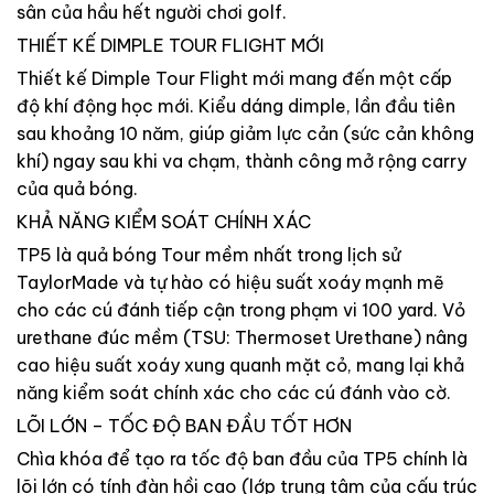
sân của hầu hết người chơi golf.
THIẾT KẾ DIMPLE TOUR FLIGHT MỚI
Thiết kế Dimple Tour Flight mới mang đến một cấp
độ khí động học mới. Kiểu dáng dimple, lần đầu tiên
sau khoảng 10 năm, giúp giảm lực cản (sức cản không
khí) ngay sau khi va chạm, thành công mở rộng carry
của quả bóng.
KHẢ NĂNG KIỂM SOÁT CHÍNH XÁC
TP5 là quả bóng Tour mềm nhất trong lịch sử
TaylorMade và tự hào có hiệu suất xoáy mạnh mẽ
cho các cú đánh tiếp cận trong phạm vi 100 yard. Vỏ
urethane đúc mềm (TSU: Thermoset Urethane) nâng
cao hiệu suất xoáy xung quanh mặt cỏ, mang lại khả
năng kiểm soát chính xác cho các cú đánh vào cờ.
LÕI LỚN – TỐC ĐỘ BAN ĐẦU TỐT HƠN
Chìa khóa để tạo ra tốc độ ban đầu của TP5 chính là
lõi lớn có tính đàn hồi cao (lớp trung tâm của cấu trúc