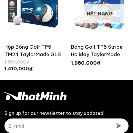
HẾT HÀNG
Hộp Bóng Golf TP5
Bóng Golf TP5 Stripe
TM24 TaylorMade GLB
Holiday TaylorMade
Giá
DZ
(2024)
1,880,000
₫
₫
1,980,000
gốc
Giá
₫
1,410,000
là:
hiện
1,880,000 ₫.
tại
là:
1,410,000 ₫.
Sign up for our newsletter to stay updated!