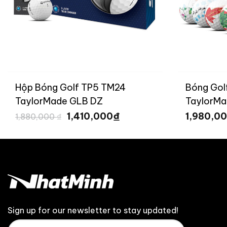
Hộp Bóng Golf TP5 TM24
Bóng Golf
TaylorMade GLB DZ
TaylorMa
Giá
Giá
₫
1,410,000
1,980,0
1,880,000
₫
gốc
hiện
là:
tại
1,880,000 ₫.
là:
 ₫.
1,410,000 ₫.
Sign up for our newsletter to stay updated!