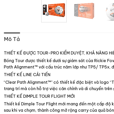
Mô Tả
THIẾT KẾ ĐƯỢC TOUR-PRO KIỂM DUYỆT, KHẢ NĂNG HI
Bóng Tour được thiết kế dưới sự giám sát của Rickie Fo
Path Alignment™ với cấu trúc năm lớp như TP5/ TP5x, đư
THIẾT KẾ LINE CẢI TIẾN
“Clear Path Alignment™” có thiết kế đặc biệt và logo “
trang trí mà còn hỗ trợ việc căn chỉnh và di chuyển trên 
THIẾT KẾ DIMPLE TOUR FLIGHT MỚI
Thiết kế Dimple Tour Flight mới mang đến một cấp độ kh
sau khi va chạm, thành công mở rộng carry của quả bón