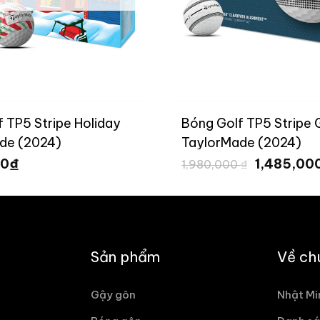
 TP5 Stripe Holiday
Bóng Golf TP5 Stripe
de (2024)
TaylorMade (2024)
Giá
₫
00
1,485,00
1,980,000
₫
gốc
là:
1,980,000 
Sản phẩm
Về ch
Gậy gôn
Nhật Mi