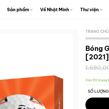
Sản phẩm
Về Nhật Minh
Thư viện
TRANG CHỦ
Bóng G
[2021]
1,680,
Còn 93 trong 
SỐ LƯỢNG
Bóng Golf T