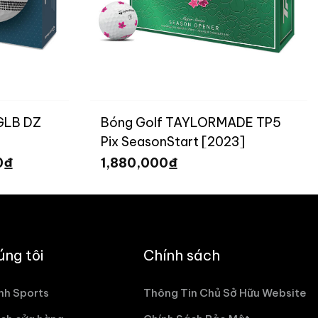
 GLB DZ
Bóng Golf TAYLORMADE TP5
Pix SeasonStart [2023]
Giá
₫
₫
0
1,880,000
hiện
tại
₫.
là:
1,485,000 ₫.
úng tôi
Chính sách
nh Sports
Thông Tin Chủ Sở Hữu Website