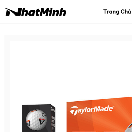
Chuyển
đến
Trang Chủ
nội
dung