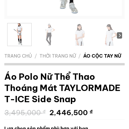
TRANG CHỦ
/
THỜI TRANG NỮ
/
ÁO CỘC TAY NỮ
Áo Polo Nữ Thể Thao
Thoáng Mát TAYLORMADE
T-ICE Side Snap
Giá
Giá
3,495,000
₫
2,446,500
₫
gốc
hiện
là:
tại
Lựa chọn sản phẩm phù hợp với bạn