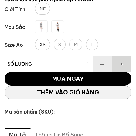
3,495,000 ₫.
là:
Nữ
Giới Tính
2,446,500
Màu Sắc
XS
S
M
L
Size Áo
SỐ LƯỢNG
Áo Polo Nữ Thể Thao Thoáng Mát TAYLORMADE T-ICE Side
MUA NGAY
THÊM VÀO GIỎ HÀNG
Mã sản phẩm (SKU):
Mô Tả
Thông Tin Bổ Sung