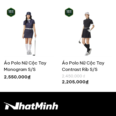
Áo Polo Nữ Cộc Tay
Áo Polo Nữ Cộc Tay
Monogram S/S
Contrast Rib S/S
Giá
TaylorMade UN682
TaylorMade UN683
2,450,000
₫
₫
2,550,000
gốc
Giá
₫
2,205,000
là:
hiện
2,450,000 ₫.
tại
là:
2,205,000 ₫.