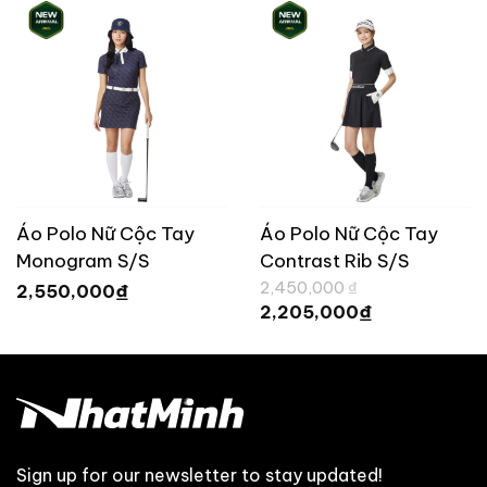
Áo Polo Nữ Cộc Tay
Áo Polo Nữ Cộc Tay
Monogram S/S
Contrast Rib S/S
Giá
TaylorMade UN682
TaylorMade UN683
2,450,000
₫
₫
2,550,000
gốc
Giá
₫
2,205,000
là:
hiện
2,450,000 ₫.
tại
là:
2,205,000 ₫.
Sign up for our newsletter to stay updated!