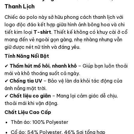
Thanh Lịch
Chiếc áo polo này sở hữu phong cách thanh lịch với
logo độc đáo kết hợp giữa hình ảnh bông hoa và chi
tiết kim loại
T-shirt
. Thiết kế không có khuy cài ở cổ
mang đến vẻ ngoài gọn gàng, nhẹ nhàng nhưng vẫn
giữ được nét nữ tính và đáng yêu.
Tính Năng Nổi Bật
✔
Thấm hút mồ hôi, nhanh khô
– Giúp bạn luôn thoải
mái và khô thoáng suốt cả ngày.
✔
Chống tia UV
– Bảo vệ làn da khỏi tác động của
ánh nắng mặt trời.
✔
Chất liệu co giãn
– Mang lại cảm giác dễ chịu,
thoải mái khi vận động.
Chất Liệu Cao Cấp
Thân áo: 100% Polyester
Cổ áo: 54% Polyester, 46% Sợi tổng hợp