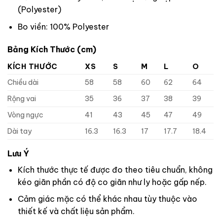
(Polyester)
Bo viền: 100% Polyester
Bảng Kích Thước (cm)
KÍCH THƯỚC
XS
S
M
L
O
Chiều dài
58
58
60
62
64
Rộng vai
35
36
37
38
39
Vòng ngực
41
43
45
47
49
Dài tay
16.3
16.3
17
17.7
18.4
Lưu Ý
Kích thước thực tế được đo theo tiêu chuẩn, không
kéo giãn phần có độ co giãn như ly hoặc gấp nếp.
Cảm giác mặc có thể khác nhau tùy thuộc vào
thiết kế và chất liệu sản phẩm.