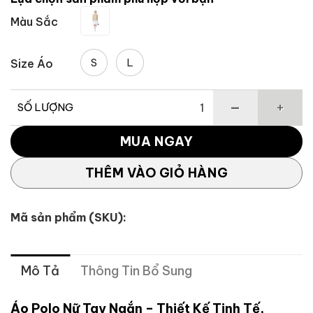
2,695,000 ₫.
là:
Màu Sắc
1,886,500 
S
L
Size Áo
SỐ LƯỢNG
Áo Polo Nữ Thể Thao TaylorMade Logo Hoa UN409 số lượ
MUA NGAY
THÊM VÀO GIỎ HÀNG
Mã sản phẩm (SKU):
Mô Tả
Thông Tin Bổ Sung
Áo Polo Nữ Tay Ngắn – Thiết Kế Tinh Tế,