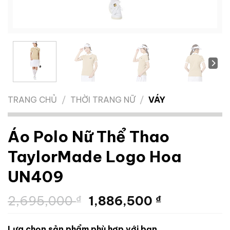
TRANG CHỦ
/
THỜI TRANG NỮ
/
VÁY
Áo Polo Nữ Thể Thao
TaylorMade Logo Hoa
UN409
Giá
Giá
2,695,000
₫
1,886,500
₫
gốc
hiện
là:
tại
Lựa chọn sản phẩm phù hợp với bạn