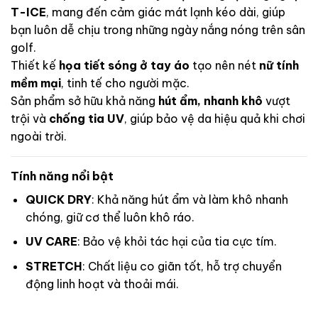
T-ICE
, mang đến cảm giác mát lạnh kéo dài, giúp
bạn luôn dễ chịu trong những ngày nắng nóng trên sân
golf.
Thiết kế
họa tiết sóng ở tay áo
tạo nên nét
nữ tính
mềm mại
, tinh tế cho người mặc.
Sản phẩm sở hữu khả năng
hút ẩm, nhanh khô
vượt
trội và
chống tia UV
, giúp bảo vệ da hiệu quả khi chơi
ngoài trời.
Tính năng nổi bật
QUICK DRY
: Khả năng hút ẩm và làm khô nhanh
chóng, giữ cơ thể luôn khô ráo.
UV CARE
: Bảo vệ khỏi tác hại của tia cực tím.
STRETCH
: Chất liệu co giãn tốt, hỗ trợ chuyển
động linh hoạt và thoải mái.