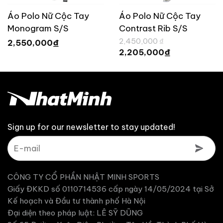
Áo Polo Nữ Cộc Tay
Áo Polo Nữ Cộc Tay
Monogram S/S
Contrast Rib S/S
Giá
TaylorMade UN682
TaylorMade UN683
2,450,000
₫
₫
2,550,000
gốc
Giá
₫
2,205,000
là:
hiện
2,450,000 ₫.
tại
là:
2,205,000 ₫.
Sign up for our newsletter to stay updated!
CÔNG TY CỔ PHẦN NHẬT MINH SPORTS
Giấy ĐKKD số 0110714536 cấp ngày 14/05/2024 tại Sở
Kế hoạch và Đầu tư thành phố Hà Nội
Đại diện theo pháp luật: LÊ SỸ DŨNG