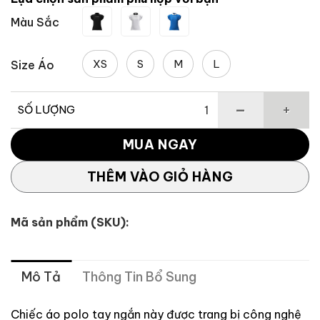
3,395,000 ₫.
là:
Màu Sắc
2,206,750 
XS
S
M
L
Size Áo
SỐ LƯỢNG
Áo Polo Tay Ngắn TaylorMade TM23SS TJ199 – Công nghệ
MUA NGAY
THÊM VÀO GIỎ HÀNG
Mã sản phẩm (SKU):
Mô Tả
Thông Tin Bổ Sung
Chiếc áo polo tay ngắn này được trang bị công nghệ