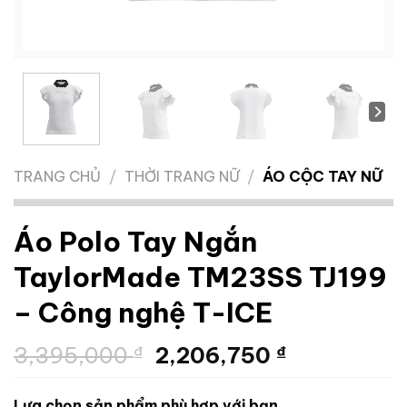
TRANG CHỦ
/
THỜI TRANG NỮ
/
ÁO CỘC TAY NỮ
Áo Polo Tay Ngắn
TaylorMade TM23SS TJ199
– Công nghệ T-ICE
Giá
Giá
3,395,000
₫
2,206,750
₫
gốc
hiện
là:
tại
Lựa chọn sản phẩm phù hợp với bạn