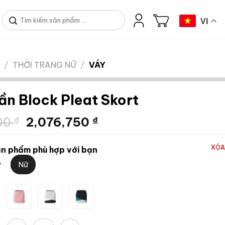
Tìm
VI
kiếm:
/
THỜI TRANG NỮ
/
VÁY
ần Block Pleat Skort
Giá
Giá
000
₫
2,076,750
₫
gốc
hiện
là:
tại
XÓA
n phẩm phù hợp với bạn
3,195,000 ₫.
là:
Nữ
ữ
2,076,750 ₫.