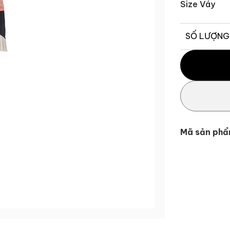
Size Váy
SỐ LƯỢNG
Váy quần Blo
Mã sản phẩ