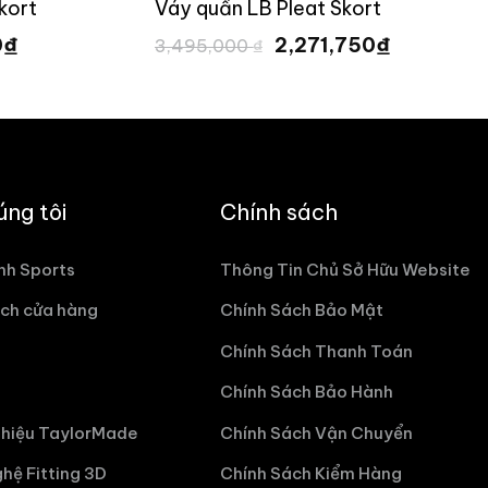
kort
Váy quần LB Pleat Skort
Giá
Giá
Giá
₫
₫
0
2,271,750
3,495,000
₫
hiện
gốc
hiện
tại
là:
tại
 ₫.
là:
3,495,000 ₫.
là:
1,751,750 ₫.
2,271,750
úng tôi
Chính sách
nh Sports
Thông Tin Chủ Sở Hữu Website
ch cửa hàng
Chính Sách Bảo Mật
Chính Sách Thanh Toán
Chính Sách Bảo Hành
hiệu TaylorMade
Chính Sách Vận Chuyển
hệ Fitting 3D
Chính Sách Kiểm Hàng