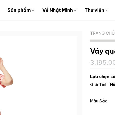
Sản phẩm
Về Nhật Minh
Thư viện
TRANG CHỦ
Váy qu
3,195,
Lựa chọn sả
Giới Tính
N
Màu Sắc