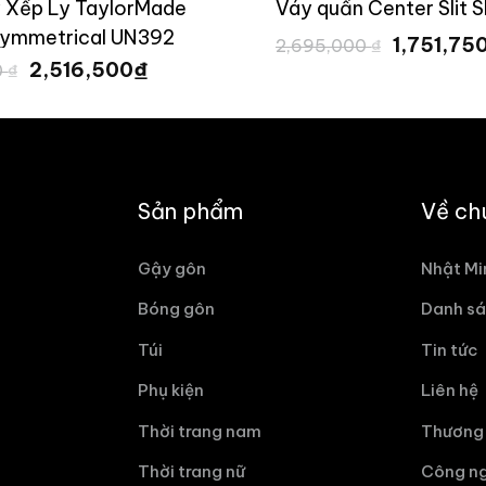
 Xếp Ly TaylorMade
Váy quần Center Slit S
symmetrical UN392
Giá
1,751,75
2,695,000
₫
gốc
Giá
Giá
₫
2,516,500
0
₫
là:
gốc
hiện
2,695,000
là:
tại
3,595,000 ₫.
là:
2,516,500 ₫.
Sản phẩm
Về ch
Gậy gôn
Nhật Mi
Bóng gôn
Danh sá
Túi
Tin tức
Phụ kiện
Liên hệ
Thời trang nam
Thương 
Thời trang nữ
Công ng