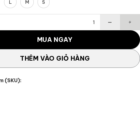
L
M
S
ck Pleat Skort số lượng
MUA NGAY
THÊM VÀO GIỎ HÀNG
m (SKU):