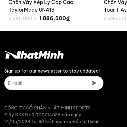
Chân Váy Xếp Ly Cạp Cao
Chân Váy
TaylorMade UN413
Tour T A
Giá
Giá
₫
1,886,500
2,695,000
₫
3,595,00
gốc
hiện
là:
tại
2,695,000 ₫.
là:
 ₫.
1,886,500 ₫.
Sign up for our newsletter to stay updated!
CÔNG TY CỔ PHẦN NHẬT MINH SPORTS
Giấy ĐKKD số 0110714536 cấp ngày
14/05/2024 tại Sở Kế hoạch và Đầu tư thành