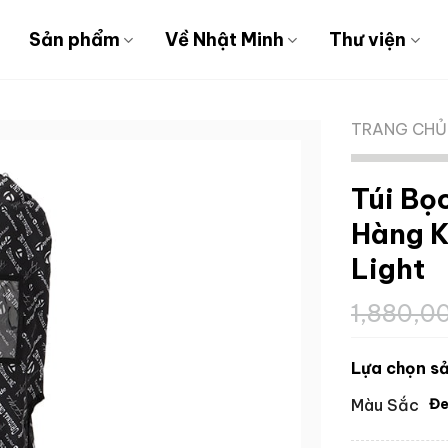
Sản phẩm
Về Nhật Minh
Thư viện
TRANG CHỦ
Túi Bọ
Hàng 
Light
1,880,0
Lựa chọn sả
Màu Sắc
Đ