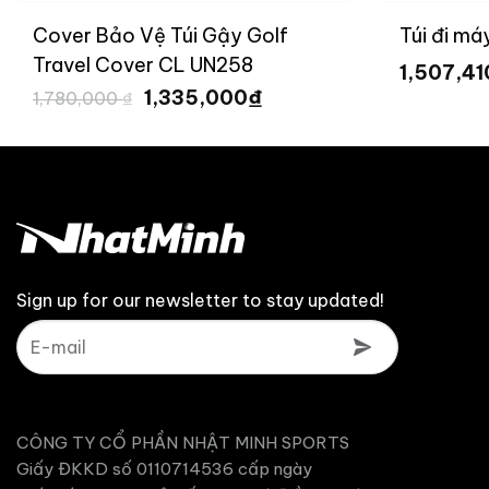
Cover Bảo Vệ Túi Gậy Golf
Túi đi má
Travel Cover CL UN258
1,507,4
Giá
Giá
₫
1,335,000
1,780,000
₫
gốc
hiện
là:
tại
1,780,000 ₫.
là:
1,335,000 ₫.
Sign up for our newsletter to stay updated!
CÔNG TY CỔ PHẦN NHẬT MINH SPORTS
Giấy ĐKKD số 0110714536 cấp ngày