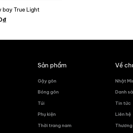
y bay True Light
₫
10
Sản phẩm
Về ch
Gậy gôn
Nhật Mi
Bóng gôn
Danh sá
Túi
Tin tức
Phụ kiện
Liên hệ
Thời trang nam
Thương 