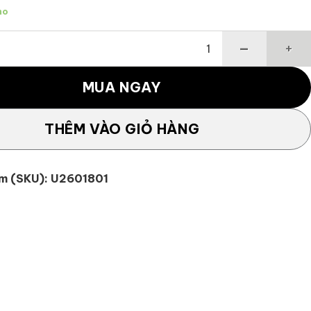
ho
Golf Du Lịch Travel Cover Hàng Không Nam TAYLORMADE True
MUA NGAY
THÊM VÀO GIỎ HÀNG
m (SKU):
U2601801