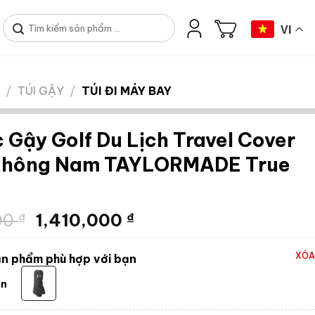
Tìm
VI
kiếm:
/
TÚI GẬY
/
TÚI ĐI MÁY BAY
c Gậy Golf Du Lịch Travel Cover
Không Nam TAYLORMADE True
Giá
Giá
00
₫
1,410,000
₫
gốc
hiện
là:
tại
XÓA
n phẩm phù hợp với bạn
1,880,000 ₫.
là:
1,410,000 ₫.
en