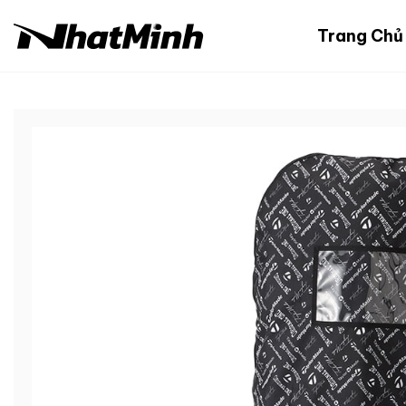
Chuyển
đến
Trang Chủ
nội
dung