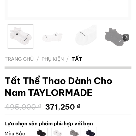
TRANG CHỦ
/
PHỤ KIỆN
/
TẤT
Tất Thể Thao Dành Cho
Nam TAYLORMADE
Giá
Giá
495,000
₫
371,250
₫
gốc
hiện
là:
tại
Lựa chọn sản phẩm phù hợp với bạn
495,000 ₫.
là:
Màu Sắc
371,250 ₫.