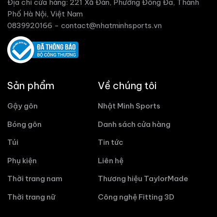
Địa chỉ cửa hàng: 221 Xã Đàn, Phường Đống Đa, Thành
Phố Hà Nội, Việt Nam
0839920166 -
contact@nhatminhsports.vn
Sản phẩm
Về chúng tôi
Gậy gôn
Nhật Minh Sports
Bóng gôn
Danh sách cửa hàng
Túi
Tin tức
Phụ kiện
Liên hệ
Thời trang nam
Thương hiệu TaylorMade
Thời trang nữ
Công nghệ Fitting 3D