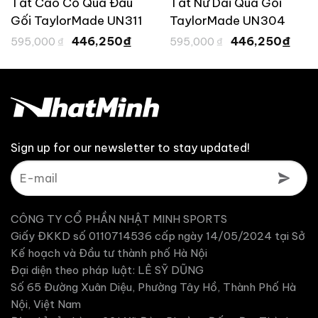
Tất Cao Cổ Qua Đầu
Tất Nữ Dài Qua Gối
Gối TaylorMade UN311
TaylorMade UN304
Giá
Giá
Giá
Giá
₫
₫
446,250
446,250
595,000
₫
595,000
₫
gốc
hiện
gốc
hiện
là:
tại
là:
tại
,750 ₫.
595,000 ₫.
là:
595,000 ₫.
là:
446,250 ₫.
446
Sign up for our newsletter to stay updated!
CÔNG TY CỔ PHẦN NHẬT MINH SPORTS
Giấy ĐKKD số 0110714536 cấp ngày 14/05/2024 tại Sở
Kế hoạch và Đầu tư thành phố Hà Nội
Đại diện theo pháp luật: LÊ SỸ DŨNG
Số 65 Đường Xuân Diệu, Phường Tây Hồ, Thành Phố Hà
Nội, Việt Nam