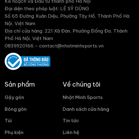
Kế hoạch và Đầu tư thành phố Hà Nội
Đại diện theo pháp luật: LÊ SỸ DŨNG
Số 65 Đường Xuân Diệu, Phường Tây Hồ, Thành Phố Hà
Nội, Việt Nam
Địa chỉ cửa hàng: 221 Xã Đàn, Phường Đống Đa, Thành
Phố Hà Nội, Việt Nam
0839920166 -
contact@nhatminhsports.vn
Sản phẩm
Về chúng tôi
Gậy gôn
Nhật Minh Sports
Bóng gôn
Danh sách cửa hàng
Túi
Tin tức
Phụ kiện
Liên hệ