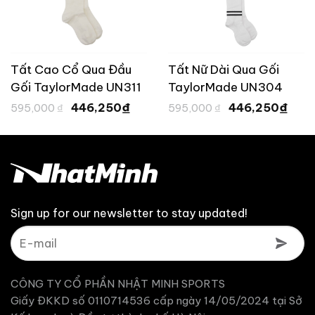
Tất Cao Cổ Qua Đầu
Tất Nữ Dài Qua Gối
Gối TaylorMade UN311
TaylorMade UN304
Giá
Giá
Giá
Giá
₫
₫
446,250
446,250
595,000
₫
595,000
₫
gốc
hiện
gốc
hiện
là:
tại
là:
tại
,750 ₫.
595,000 ₫.
là:
595,000 ₫.
là:
446,250 ₫.
446
Sign up for our newsletter to stay updated!
CÔNG TY CỔ PHẦN NHẬT MINH SPORTS
Giấy ĐKKD số 0110714536 cấp ngày 14/05/2024 tại Sở