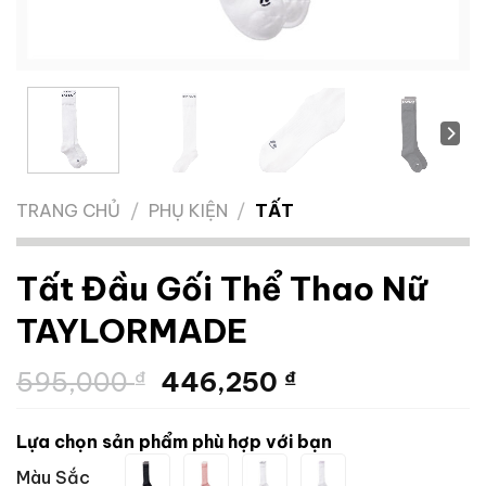
TRANG CHỦ
/
PHỤ KIỆN
/
TẤT
Tất Đầu Gối Thể Thao Nữ
TAYLORMADE
Giá
Giá
595,000
₫
446,250
₫
gốc
hiện
là:
tại
Lựa chọn sản phẩm phù hợp với bạn
595,000 ₫.
là:
Màu Sắc
446,250 ₫.