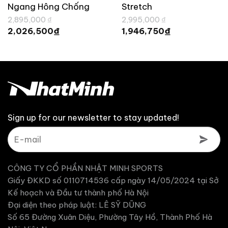
Ngang Hông Chống
Stretch
Giá
Giá
Thấm Nước UN318
2,895,000
₫
2,995,000
₫
gốc
gốc
Giá
Giá
₫
₫
2,026,500
1,946,750
là:
là:
hiện
hiện
2,895,000 ₫.
2,995,000 ₫.
tại
tại
là:
là:
2,026,500 ₫.
1,946,750 ₫.
Sign up for our newsletter to stay updated!
CÔNG TY CỔ PHẦN NHẬT MINH SPORTS
Giấy ĐKKD số 0110714536 cấp ngày 14/05/2024 tại Sở
Kế hoạch và Đầu tư thành phố Hà Nội
Đại diện theo pháp luật: LÊ SỸ DŨNG
Số 65 Đường Xuân Diệu, Phường Tây Hồ, Thành Phố Hà