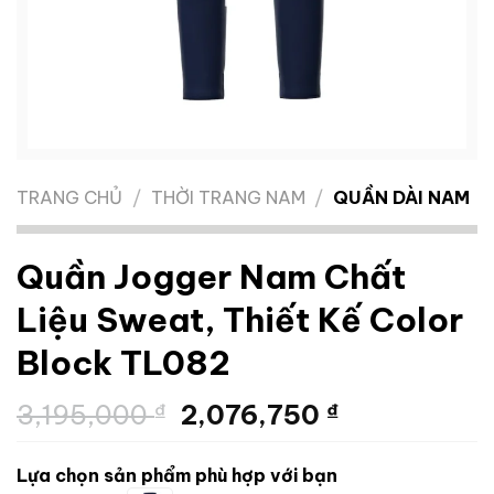
TRANG CHỦ
/
THỜI TRANG NAM
/
QUẦN DÀI NAM
Quần Jogger Nam Chất
Liệu Sweat, Thiết Kế Color
Block TL082
Giá
Giá
3,195,000
₫
2,076,750
₫
gốc
hiện
là:
tại
Lựa chọn sản phẩm phù hợp với bạn
3,195,000 ₫.
là: