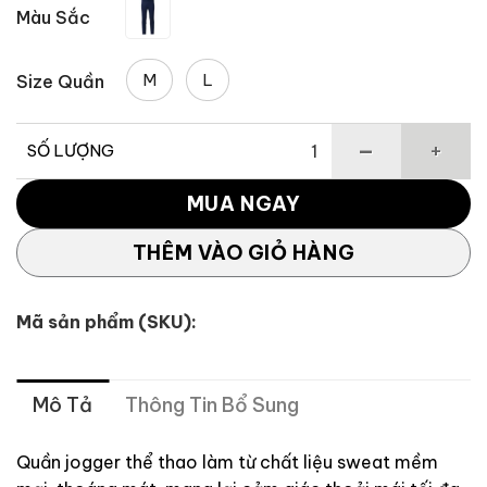
Màu Sắc
2,076,750 
M
L
Size Quần
SỐ LƯỢNG
Quần Jogger Nam Chất Liệu Sweat, Thiết Kế Color Block 
MUA NGAY
THÊM VÀO GIỎ HÀNG
Mã sản phẩm (SKU):
Mô Tả
Thông Tin Bổ Sung
Quần jogger thể thao làm từ chất liệu sweat mềm