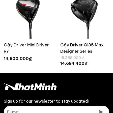
Gậy Driver Mini Driver
Gậy Driver Qi35 Max
R7
Designer Series
Giá
TaylorMade (Black)
18,368,000
₫
₫
14,500,000
gốc
Giá
₫
14,694,400
là:
hiện
.
18,368,000 ₫.
tại
là:
.
14,694,400 
Sign up for our newsletter to stay updated!