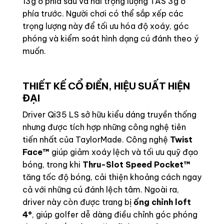
13g ở phía sau và hai trọng lượng TAS 3g ở
phía trước. Người chơi có thể sắp xếp các
trọng lượng này để tối ưu hóa độ xoáy, góc
phóng và kiểm soát hình dạng cú đánh theo ý
muốn.
THIẾT KẾ CỔ ĐIỂN, HIỆU SUẤT HIỆN
ĐẠI
Driver Qi35 LS sở hữu kiểu dáng truyền thống
nhưng được tích hợp những công nghệ tiên
tiến nhất của TaylorMade. Công nghệ
Twist
Face™
giúp giảm xoáy lệch và tối ưu quỹ đạo
bóng, trong khi
Thru-Slot Speed Pocket™
tăng tốc độ bóng, cải thiện khoảng cách ngay
cả với những cú đánh lệch tâm. Ngoài ra,
driver này còn được trang bị
ống chỉnh loft
4°
, giúp golfer dễ dàng điều chỉnh góc phóng