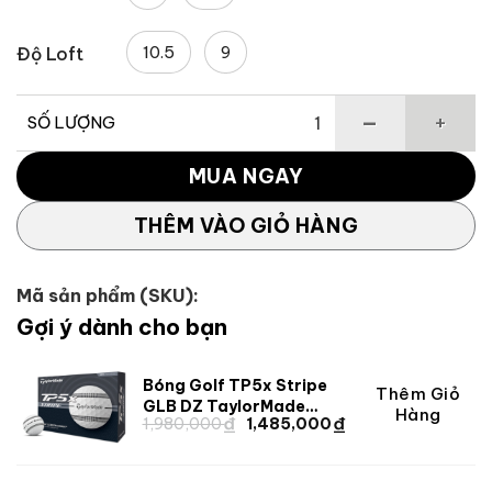
10.5
9
Độ Loft
SỐ LƯỢNG
Gậy Golf Driver Qi35 Low Spin TaylorMade số lượng
MUA NGAY
THÊM VÀO GIỎ HÀNG
Mã sản phẩm (SKU):
Gợi ý dành cho bạn
Bóng Golf TP5x Stripe
Thêm Giỏ
Giá
Giá
GLB DZ TaylorMade
Hàng
₫
₫
gốc
hiện
Giá
Giá
1,980,000
1,485,000
(2024)
gốc
hiện
là:
tại
là:
tại
1,980,000 ₫.
là:
1,980,000 ₫.
là:
1,485,000 ₫.