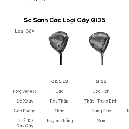
So Sánh Các Loại Gậy Qi35
Loại Gậy
Qi35 LS
Qi35
Forgiveness
Cao
Cao Hơn
Độ Xoáy
Rất Thấp
Thấp-Trung Bình
Góc Phóng
Thấp
Trung Bình
T
Thiết Kế
Truyền Thống
Max
Đầu Gậy