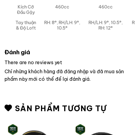
Kích Cỡ
460cc
460cc
Đầu Gậy
Tay thuận
RH: 8°, RH/LH: 9°,
RH/LH: 9°, 10.5°,
R
& Độ Loft
10.5°
RH: 12°
Đánh giá
There are no reviews yet
Chỉ những khách hàng đã đăng nhập và đã mua sản
phẩm này mới có thể để lại đánh giá.
SẢN PHẨM TƯƠNG TỰ