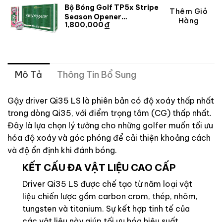
1,485,000 ₫.
Bộ Bóng Golf TP5x Stripe
Thêm Giỏ
Season Opener
Hàng
₫
1,800,000
TaylorMade 2025
Mô Tả
Thông Tin Bổ Sung
Gậy driver Qi35 LS là phiên bản có độ xoáy thấp nhất
trong dòng Qi35, với điểm trọng tâm (CG) thấp nhất.
Đây là lựa chọn lý tưởng cho những golfer muốn tối ưu
hóa độ xoáy và góc phóng để cải thiện khoảng cách
và độ ổn định khi đánh bóng.
KẾT CẤU ĐA VẬT LIỆU CAO CẤP
Driver Qi35 LS được chế tạo từ năm loại vật
liệu chiến lược gồm carbon crom, thép, nhôm,
tungsten và titanium. Sự kết hợp tinh tế của
các vật liệu này giúp tối ưu hóa hiệu suất,