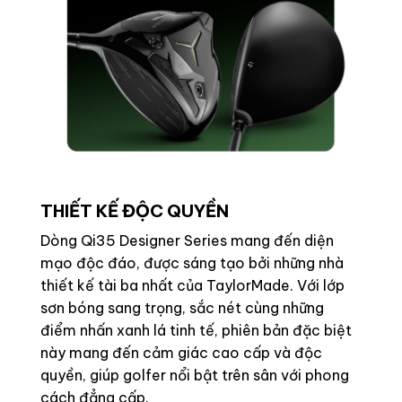
THIẾT KẾ ĐỘC QUYỀN
Dòng Qi35 Designer Series mang đến diện
mạo độc đáo, được sáng tạo bởi những nhà
thiết kế tài ba nhất của TaylorMade. Với lớp
sơn bóng sang trọng, sắc nét cùng những
điểm nhấn xanh lá tinh tế, phiên bản đặc biệt
này mang đến cảm giác cao cấp và độc
quyền, giúp golfer nổi bật trên sân với phong
cách đẳng cấp.