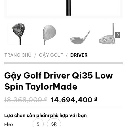
TRANG CHỦ
/
GẬY GOLF
/
DRIVER
Gậy Golf Driver Qi35 Low
Spin TaylorMade
Giá
Giá
18,368,000
₫
14,694,400
₫
gốc
hiện
là:
tại
Lựa chọn sản phẩm phù hợp với bạn
18,368,000 ₫.
là:
S
SR
Flex
14,694,