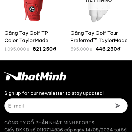
HẾT HÀNG
Găng Tay Golf TP
Găng Tay Golf Tour
Color TaylorMade
Preferred™ TaylorMade
Giá
Giá
Giá
Giá
₫
₫
821,250
446,250
1,095,000
₫
595,000
₫
gốc
hiện
gốc
hiện
là:
tại
là:
tại
1,095,000 ₫.
là:
595,000 ₫.
là:
250 ₫.
821,250 ₫.
446
Sign up for our newsletter to stay updated!
CÔNG TY CỔ PHẦN NHẬT MINH SPORTS
Giấy ĐKKD số 0110714536 cấp ngày 14/05/2024 tại Sở