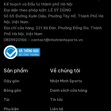
Kế hoạch và Đầu tư thành phố Hà Nội
Đại diện theo pháp luật: LÊ SỸ DŨNG
Số 65 Đường Xuân Diệu, Phường Tây Hồ, Thành Phố Hà
Nội, Việt Nam
Địa chỉ cửa hàng: 221 Xã Đàn, Phường Đống Đa, Thành
Phố Hà Nội, Việt Nam
0839920166 -
contact@nhatminhsports.vn
Sản phẩm
Về chúng tôi
Gậy gôn
Nhật Minh Sports
Bóng gôn
Danh sách cửa hàng
Túi
Tin tức
Phụ kiện
Liên hệ