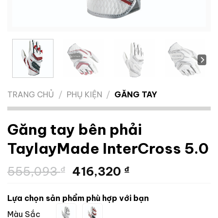
TRANG CHỦ
/
PHỤ KIỆN
/
GĂNG TAY
Găng tay bên phải
TaylayMade InterCross 5.0
Giá
Giá
555,093
₫
416,320
₫
gốc
hiện
là:
tại
Lựa chọn sản phẩm phù hợp với bạn
555,093 ₫.
là:
Màu Sắc
416,320 ₫.