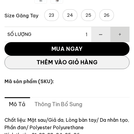
23
24
25
26
Size Găng Tay
SỐ LƯỢNG
Găng tay bên phải TaylayMade InterCross 5.0 số lượng
MUA NGAY
THÊM VÀO GIỎ HÀNG
Mã sản phẩm (SKU):
Mô Tả
Thông Tin Bổ Sung
Chất liệu: Mặt sau/Giả da, Lòng bàn tay/ Da nhân tạo,
Phần đan/ Polyester Polyurethane