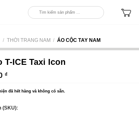
Tìm
kiếm:
/
THỜI TRANG NAM
/
ÁO CỘC TAY NAM
 T-ICE Taxi Icon
00
₫
iện đã hết hàng và không có sẵn.
 (SKU):