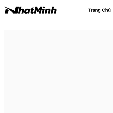
Chuyển
đến
Trang Chủ
nội
dung