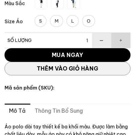
Màu Sắc
2,336,750 
S
M
L
O
Size Áo
SỐ LƯỢNG
Áo Polo Dài Tay Thể Thao TAYLORMADE Color Block số lư
MUA NGAY
THÊM VÀO GIỎ HÀNG
Mã sản phẩm (SKU):
Mô Tả
Thông Tin Bổ Sung
Áo polo dài tay thiết kế ba khối màu. Được làm bằng
chất liệu dày, mẫu áo này có khả năng giữ nhiệt cao.