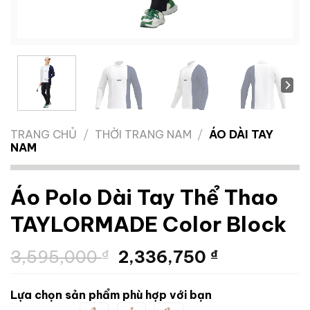
TRANG CHỦ
/
THỜI TRANG NAM
/
ÁO DÀI TAY
NAM
Áo Polo Dài Tay Thể Thao
TAYLORMADE Color Block
Giá
Giá
3,595,000
₫
2,336,750
₫
gốc
hiện
là:
tại
Lựa chọn sản phẩm phù hợp với bạn
3,595,000 ₫.
là: