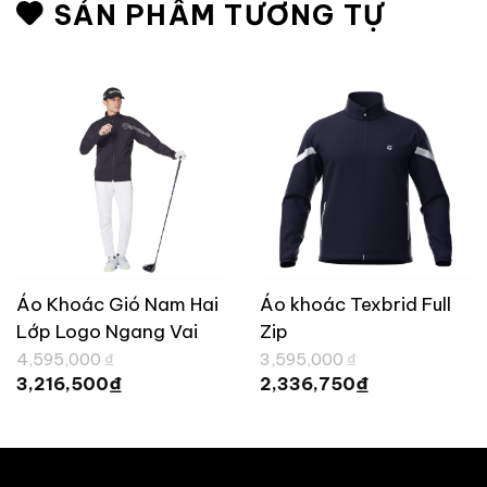
SẢN PHẨM TƯƠNG TỰ
Áo Khoác Gió Nam Hai
Áo khoác Texbrid Full
Lớp Logo Ngang Vai
Zip
Giá
Giá
4,595,000
₫
3,595,000
₫
gốc
gốc
Giá
Giá
₫
₫
3,216,500
2,336,750
là:
là:
hiện
hiện
4,595,000 ₫.
3,595,000 ₫.
tại
tại
là:
là:
3,216,500 ₫.
2,336,750 ₫.