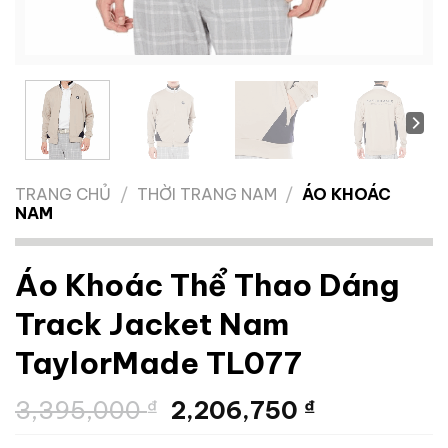
TRANG CHỦ
/
THỜI TRANG NAM
/
ÁO KHOÁC
NAM
Áo Khoác Thể Thao Dáng
Track Jacket Nam
TaylorMade TL077
Giá
Giá
3,395,000
₫
2,206,750
₫
gốc
hiện