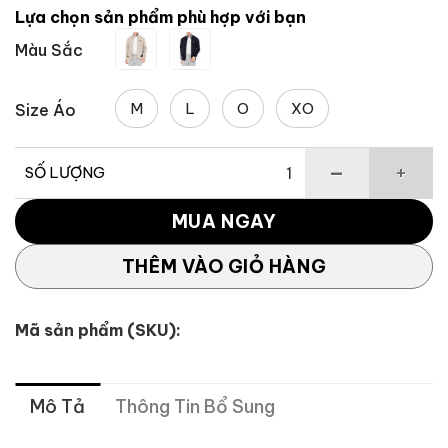
là:
tại
Lựa chọn sản phẩm phù hợp với bạn
3,395,000 ₫.
là:
Màu Sắc
2,206,750 
M
L
O
XO
Size Áo
SỐ LƯỢNG
Áo Khoác Thể Thao Dáng Track Jacket Nam TaylorMade T
MUA NGAY
THÊM VÀO GIỎ HÀNG
Mã sản phẩm (SKU):
Mô Tả
Thông Tin Bổ Sung